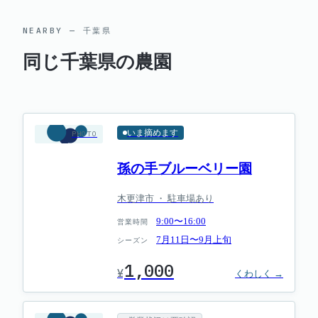
NEARBY
— 千葉県
同じ千葉県の農園
いま摘めます
PHOTO
孫の手ブルーベリー園
木更津市 ・ 駐車場あり
9:00〜16:00
営業時間
7月11日〜9月上旬
シーズン
1,000
¥
くわしく →