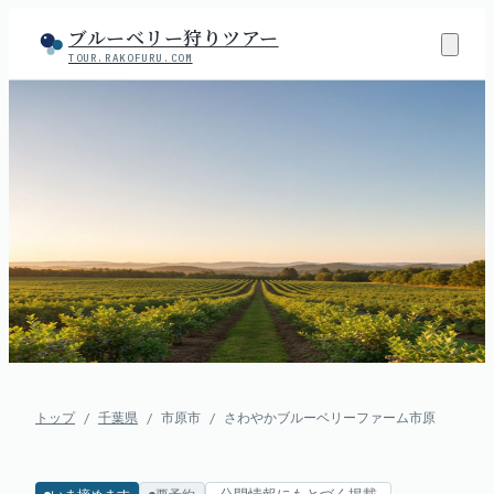
ブルーベリー狩りツアー
TOUR.RAKOFURU.COM
トップ
/
千葉県
/
市原市
/
さわやかブルーベリーファーム市原