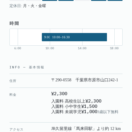
定休日:
月・火・金
曜
時間
9:00–16:30
10:00–16:30
6:00
10:00
14:00
18:00
INFO — 基本情報
〒290-0558 千葉県市原市山口242-1
住所
¥2,300
料金
¥2,300
入園料
高校生以上
¥1,500
入園料
小中学生
¥1,000
入園料
未就学児
3歳以下無料
JR久留里線「馬来田駅」より約 12 km
アクセス