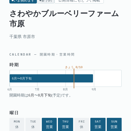
公開情報にもとづく掲載
いま摘めます
要予約
さわやかブルーベリーファーム
市原
千葉県
市原市
CALENDAR — 開園時期・営業時間
時期
きょう
8
/
10
6月
〜
8月下旬
6
月
7
月
8
月
9
月
開園時期は
6月
〜
8月下旬
(予定)です。
曜日
MON
TUE
WED
THU
FRI
SAT
SUN
休
休
営業
営業
休
営業
営業